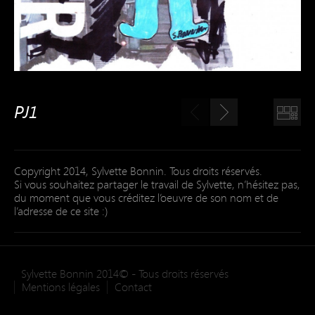
PJ1
Copyright 2014, Sylvette Bonnin. Tous droits réservés.
Si vous souhaitez partager le travail de Sylvette, n’hésitez pas,
du moment que vous créditez l’oeuvre de son nom et de
l’adresse de ce site :)
Sylvette Bonnin 2014© - Tous droits réservés
Mentions légales
Contact